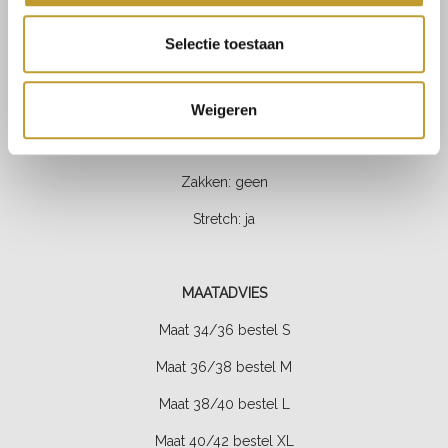
Lengte: normaal
Selectie toestaan
Halslijn: v-hals
Mouw: half lange mouwen
Weigeren
Sluiting: geen
Zakken: geen
Stretch:
ja
MAATADVIES
Maat 34/36 bestel S
Maat 36/38 bestel M
Maat 38/40 bestel L
Maat 40/42 bestel XL