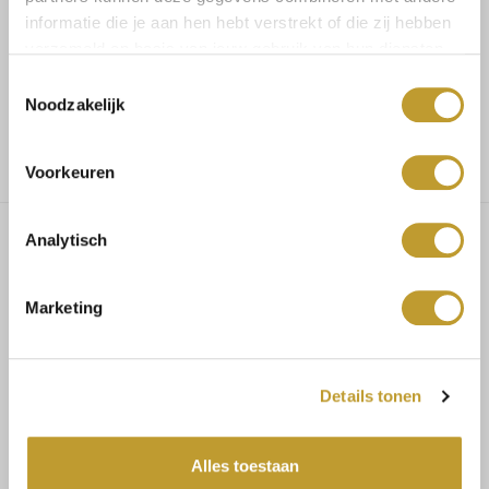
informatie die je aan hen hebt verstrekt of die zij hebben
verzameld op basis van jouw gebruik van hun diensten.
Voor 17.30u besteld, dezelfde dag verzonden
Toestemmingsselectie
Noodzakelijk
Gratis verzending vanaf €75,-
Voorkeuren
Analytisch
Charlie travel dress marine blue
Marketing
PRODUCT SPECIFICATIES
Details tonen
Materiaal: 72% polyamide, 28% elasthaan
Kleur: blauw
Alles toestaan
Fit: aansluitend