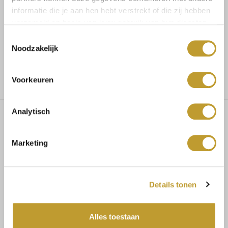
informatie die je aan hen hebt verstrekt of die zij hebben
verzameld op basis van jouw gebruik van hun diensten.
Voor 17.30u besteld, dezelfde dag verzonden
Toestemmingsselectie
Noodzakelijk
Gratis verzending vanaf €75,-
Voorkeuren
Analytisch
Charlee satin pantalon navy
Marketing
MAATADVIES
Details tonen
Maat 34/36 bestel S
Maat 36/38 bestel M
Alles toestaan