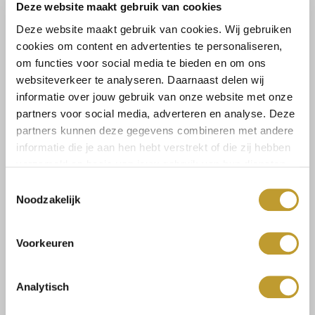
Deze website maakt gebruik van cookies
CUT OUT DETAIL! Deze Capri jurk heeft een bloemen print in
satijn stof. Bij de borst zit een cut out detail, een van onze favo
Deze website maakt gebruik van cookies. Wij gebruiken
cookies om content en advertenties te personaliseren,
trends!
om functies voor social media te bieden en om ons
websiteverkeer te analyseren. Daarnaast delen wij
Maat:
informatie over jouw gebruik van onze website met onze
partners voor social media, adverteren en analyse. Deze
S
M
L
partners kunnen deze gegevens combineren met andere
informatie die je aan hen hebt verstrekt of die zij hebben
verzameld op basis van jouw gebruik van hun diensten.
Toevoegen aan winkelwagen
Toestemmingsselectie
Noodzakelijk
Voorkeuren
Size guide
Verzenden & retourneren
Analytisch