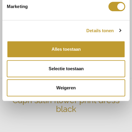
Marketing
Koop veilig en vertrouwd
Details tonen
Voor 17.30u besteld, dezelfde dag verzonden
Alles toestaan
Gratis verzending vanaf €75,-
Selectie toestaan
Weigeren
Capri satin flower print dress
black