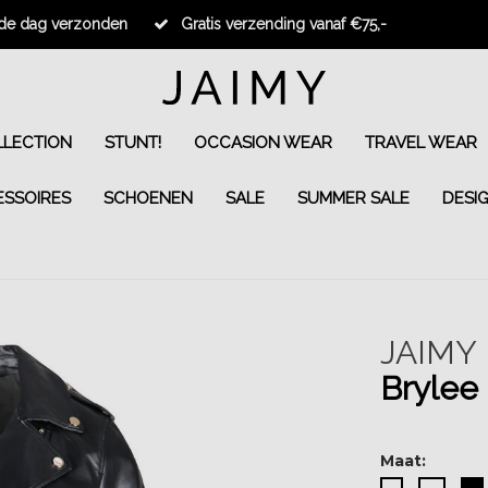
fde dag verzonden
Gratis verzending vanaf €75,-
LECTION
STUNT!
OCCASION WEAR
TRAVEL WEAR
ESSOIRES
SCHOENEN
SALE
SUMMER SALE
DESI
JAIMY
Brylee 
Maat: