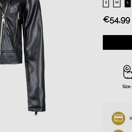
S
M
L
€54,99
Size
K