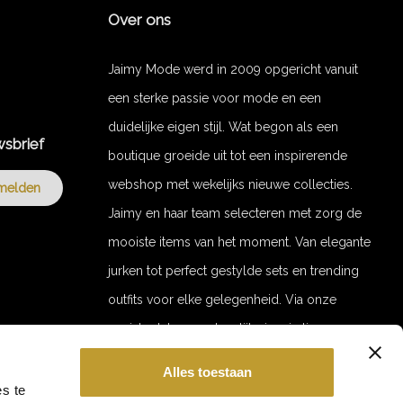
Over ons
Jaimy Mode werd in 2009 opgericht vanuit
een sterke passie voor mode en een
duidelijke eigen stijl. Wat begon als een
wsbrief
boutique groeide uit tot een inspirerende
webshop met wekelijks nieuwe collecties.
melden
Jaimy en haar team selecteren met zorg de
mooiste items van het moment. Van elegante
jurken tot perfect gestylde sets en trending
outfits voor elke gelegenheid. Via onze
socials delen we dagelijks inspiratie en
stylingvideo’s. Door de jaren heen zijn we
Alles toestaan
uitgegroeid tot een merk met een trouwe
GET 10% OFF YOUR ORDER!
s te