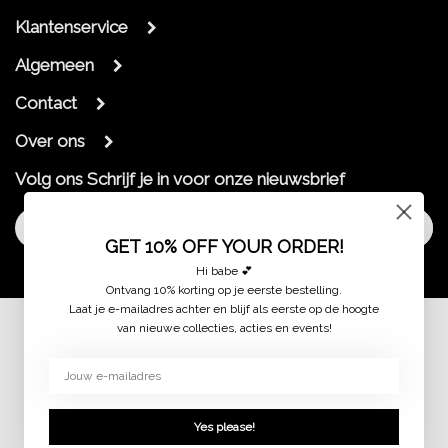
Klantenservice
Algemeen
Contact
Over ons
Volg ons
Schrijf je in voor onze nieuwsbrief
Aanmelden
GET 10% OFF YOUR ORDER!
Hi babe 💕
Ontvang 10% korting op je eerste bestelling.
Laat je e-mailadres achter en blijf als eerste op de hoogte
van nieuwe collecties, acties en events!
© 2026 jaimymode.nl
Yes please!