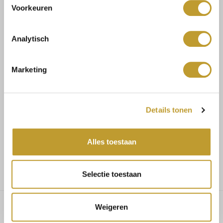
Voorkeuren
Size guide
Verzenden & retourneren
Analytisch
Marketing
Koop veilig en vertrouwd
Details tonen
Voor 17.30u besteld, dezelfde dag verzonden
Alles toestaan
Gratis verzending vanaf €75,-
Selectie toestaan
Weigeren