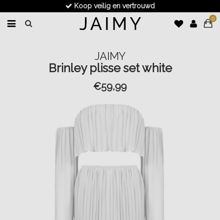
Koop veilig en vertrouwd
0
JAIMY
Brinley plisse set white
€59,99