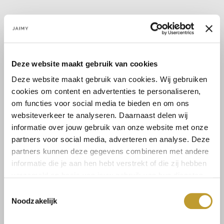
PLISSE DETAIL! Deze geweldige Brinley set bestaat uit een maxi
rok en een cropped top. De set is gemaakt met een plisse stof
Deze website maakt gebruik van cookies
en heeft een split aan de linkerzijde. Prachtig samen maar ook
Deze website maakt gebruik van cookies. Wij gebruiken
los leuk te combineren....
cookies om content en advertenties te personaliseren,
Lees meer
om functies voor social media te bieden en om ons
Lees meer
websiteverkeer te analyseren. Daarnaast delen wij
informatie over jouw gebruik van onze website met onze
Maat:
partners voor social media, adverteren en analyse. Deze
S
partners kunnen deze gegevens combineren met andere
informatie die je aan hen hebt verstrekt of die zij hebben
verzameld op basis van jouw gebruik van hun diensten.
Toevoegen aan winkelwagen
Toestemmingsselectie
Noodzakelijk