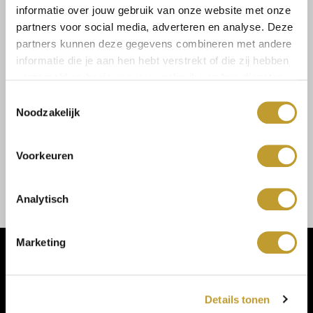
informatie over jouw gebruik van onze website met onze
partners voor social media, adverteren en analyse. Deze
partners kunnen deze gegevens combineren met andere
informatie die je aan hen hebt verstrekt of die zij hebben
verzameld op basis van jouw gebruik van hun diensten.
Toestemmingsselectie
Noodzakelijk
MICHAEL KORS
Gideon Logo Jacquard
Slide Sandal
Voorkeuren
€74,99
€149,99
Analytisch
Marketing
Details tonen
Klantenservice