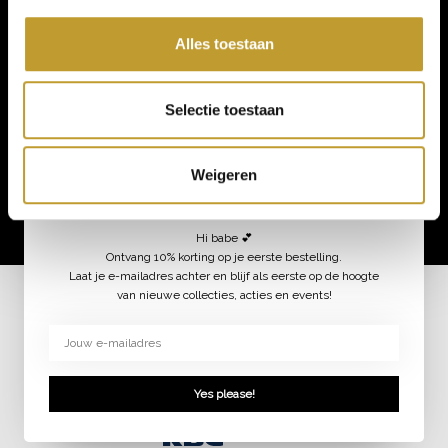
Algemeen
Alles toestaan
Contact
Over ons
Selectie toestaan
Volg ons
Schrijf je in voor onze nieuwsbrief
Weigeren
Aanmelden
GET 10% OFF YOUR ORDER!
Hi babe 💕
Ontvang 10% korting op je eerste bestelling.
Laat je e-mailadres achter en blijf als eerste op de hoogte
van nieuwe collecties, acties en events!
© 2026 jaimymode.nl
Yes please!