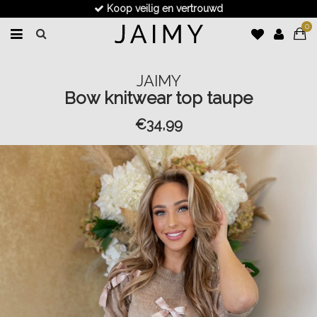
Koop veilig en vertrouwd
0
JAIMY
Bow knitwear top taupe
€34,99