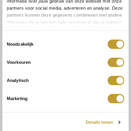
informatie over jouw gebruik van onze website met onze
partners voor social media, adverteren en analyse. Deze
Koop veilig en vertrouwd
partners kunnen deze gegevens combineren met andere
informatie die je aan hen hebt verstrekt of die zij hebben
Voor 17.30u besteld, dezelfde dag verzonden
verzameld op basis van jouw gebruik van hun diensten.
Toestemmingsselectie
Noodzakelijk
Gratis verzending vanaf €75,-
Voorkeuren
Analytisch
Bobby skort with belt bordeaux
Marketing
MAATADVIES
Details tonen
Maat 34/36 bestel S