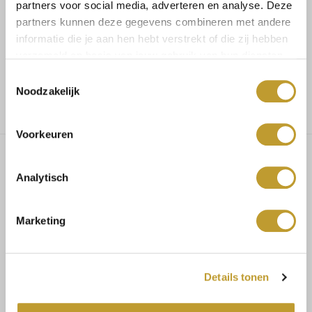
partners voor social media, adverteren en analyse. Deze
partners kunnen deze gegevens combineren met andere
Voor 17.30u besteld, dezelfde dag verzonden
informatie die je aan hen hebt verstrekt of die zij hebben
verzameld op basis van jouw gebruik van hun diensten.
Toestemmingsselectie
Gratis verzending vanaf €75,-
Noodzakelijk
Voorkeuren
Analytisch
Bliss short black
Marketing
MAATADVIES
Maat 34/36 bestel S
Details tonen
Maat 38 bestel M