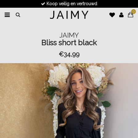
Koop veilig en vertrouwd
0
JAIMY
Bliss short black
€34,99