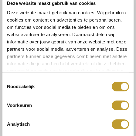
Deze website maakt gebruik van cookies
Lees meer
Lees meer
Deze website maakt gebruik van cookies. Wij gebruiken
cookies om content en advertenties te personaliseren,
om functies voor social media te bieden en om ons
Maat:
websiteverkeer te analyseren. Daarnaast delen wij
1SIZE
informatie over jouw gebruik van onze website met onze
partners voor social media, adverteren en analyse. Deze
partners kunnen deze gegevens combineren met andere
informatie die je aan hen hebt verstrekt of die zij hebben
Toevoegen aan winkelwagen
verzameld op basis van jouw gebruik van hun diensten.
Toestemmingsselectie
Noodzakelijk
Voorkeuren
Size guide
Verzenden & retourneren
Analytisch