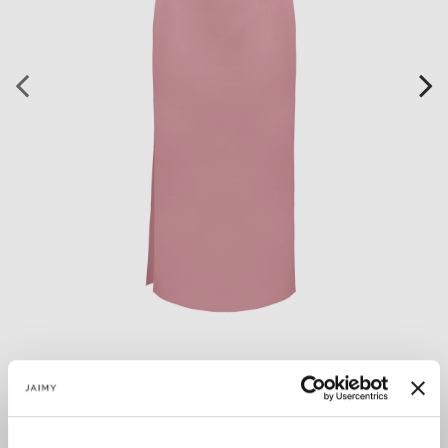
MUSTHAVE ALERT! De Beyonce jurk is gemaakt van een
heerlijke stretch stof waardoor hij heerlijk zit. De jurk heeft een
split gecombineerd met plooien in de taille....