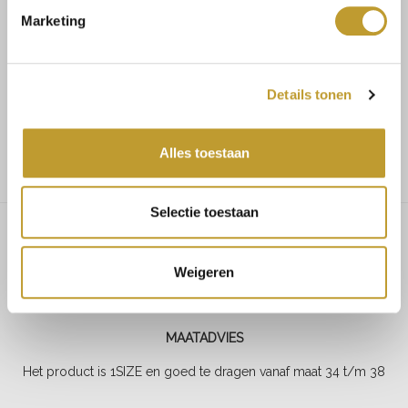
Marketing
Koop veilig en vertrouwd
Voor 17.30u besteld, dezelfde dag verzonden
Details tonen
Gratis verzending vanaf €75,-
Alles toestaan
Selectie toestaan
Beyonce dress light pink
Weigeren
MAATADVIES
Het product is 1SIZE en goed te dragen vanaf maat 34 t/m 38