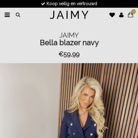
Koop veilig en vertrouwd
0
JAIMY
Bella blazer navy
€59,99