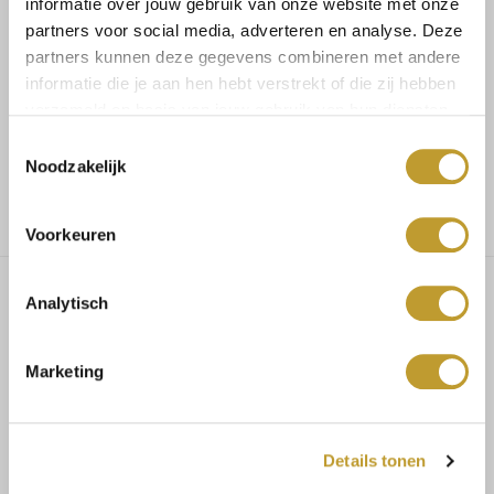
informatie over jouw gebruik van onze website met onze
partners voor social media, adverteren en analyse. Deze
Koop veilig en vertrouwd
partners kunnen deze gegevens combineren met andere
informatie die je aan hen hebt verstrekt of die zij hebben
Voor 17.30u besteld, dezelfde dag verzonden
verzameld op basis van jouw gebruik van hun diensten.
Toestemmingsselectie
Noodzakelijk
Gratis verzending vanaf €75,-
Voorkeuren
Analytisch
Bella blazer navy
Marketing
96% polyester 4% elasthaan
Details tonen
MAATADVIES