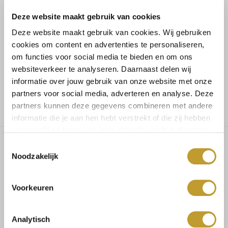
Deze website maakt gebruik van cookies
Koop veilig en vertrouwd
Deze website maakt gebruik van cookies. Wij gebruiken
cookies om content en advertenties te personaliseren,
Voor 17.30u besteld, dezelfde dag verzonden
om functies voor social media te bieden en om ons
websiteverkeer te analyseren. Daarnaast delen wij
informatie over jouw gebruik van onze website met onze
Gratis verzending vanaf €75,-
partners voor social media, adverteren en analyse. Deze
partners kunnen deze gegevens combineren met andere
informatie die je aan hen hebt verstrekt of die zij hebben
verzameld op basis van jouw gebruik van hun diensten.
Toestemmingsselectie
Noodzakelijk
Baylor pantalon bordeaux
Voorkeuren
PRODUCT SPECIFICATIES
Analytisch
Materiaal:
95% polyester, 5% elasthaan