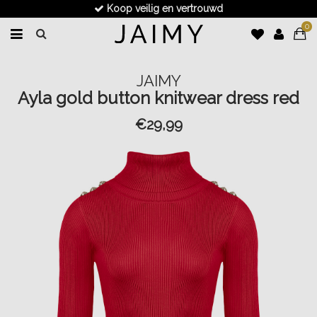
Koop veilig en vertrouwd
0
JAIMY
Ayla gold button knitwear dress red
€29,99