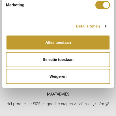
Marketing
Voor 17.30u besteld, dezelfde dag verzonden
Details tonen
Gratis verzending vanaf €75,-
Alles toestaan
Selectie toestaan
Ayla gold button knitwear dress
red
Weigeren
MAATADVIES
Het product is 1SIZE en goed te dragen vanaf maat 34 t/m 38