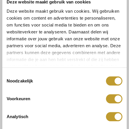
Lees meer
Deze website maakt gebruik van cookies
Deze website maakt gebruik van cookies. Wij gebruiken
Maat:
cookies om content en advertenties te personaliseren,
om functies voor social media te bieden en om ons
1SIZE
websiteverkeer te analyseren. Daarnaast delen wij
informatie over jouw gebruik van onze website met onze
partners voor social media, adverteren en analyse. Deze
Toevoegen aan winkelwagen
partners kunnen deze gegevens combineren met andere
informatie die je aan hen hebt verstrekt of die zij hebben
verzameld op basis van jouw gebruik van hun diensten.
Toestemmingsselectie
Noodzakelijk
Size guide
Verzenden & retourneren
Voorkeuren
Analytisch
Koop veilig en vertrouwd