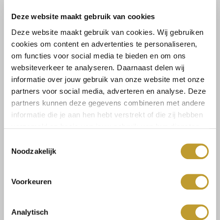
Lees meer
Deze website maakt gebruik van cookies
Maat:
Deze website maakt gebruik van cookies. Wij gebruiken
cookies om content en advertenties te personaliseren,
S
L
om functies voor social media te bieden en om ons
websiteverkeer te analyseren. Daarnaast delen wij
informatie over jouw gebruik van onze website met onze
Select a size
partners voor social media, adverteren en analyse. Deze
partners kunnen deze gegevens combineren met andere
informatie die je aan hen hebt verstrekt of die zij hebben
verzameld op basis van jouw gebruik van hun diensten.
Toestemmingsselectie
Noodzakelijk
Size guide
Verzenden & retourneren
Voorkeuren
Analytisch
Koop veilig en vertrouwd