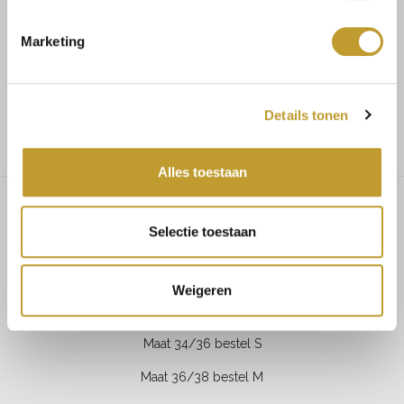
Marketing
Voor 17.30u besteld, dezelfde dag verzonden
Gratis verzending vanaf €75,-
Details tonen
Alles toestaan
Selectie toestaan
Astrid tweed skort black
Weigeren
MAATADVIES
Maat 34/36 bestel S
Maat 36/38 bestel M