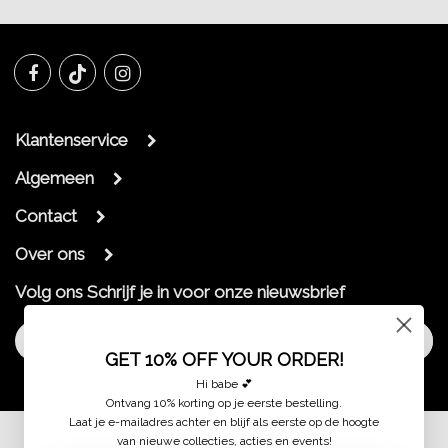
Klantenservice
Algemeen
Contact
Over ons
Volg ons
Schrijf je in voor onze nieuwsbrief
Aanmelden
GET 10% OFF YOUR ORDER!
Hi babe 💕
Ontvang 10% korting op je eerste bestelling.
Laat je e-mailadres achter en blijf als eerste op de hoogte
van nieuwe collecties, acties en events!