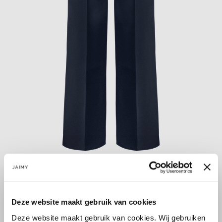
PERFECT BASIC! De Ashlyn pantalon kan eindeloos
gecombineerd worden! De broek heeft rechte pijpen
gecombineerd met een hoge taille . De broek is goed te dragen
Deze website maakt gebruik van cookies
tot een lengte van 172 cm.
Deze website maakt gebruik van cookies. Wij gebruiken