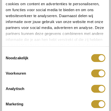
Lees meer
cookies om content en advertenties te personaliseren,
om functies voor social media te bieden en om ons
Maat:
websiteverkeer te analyseren. Daarnaast delen wij
informatie over jouw gebruik van onze website met onze
S
M
L
partners voor social media, adverteren en analyse. Deze
partners kunnen deze gegevens combineren met andere
informatie die je aan hen hebt verstrekt of die zij hebben
verzameld op basis van jouw gebruik van hun diensten.
Select a size
Toestemmingsselectie
Noodzakelijk
Voorkeuren
Size guide
Verzenden & retourneren
Analytisch
Marketing
Koop veilig en vertrouwd