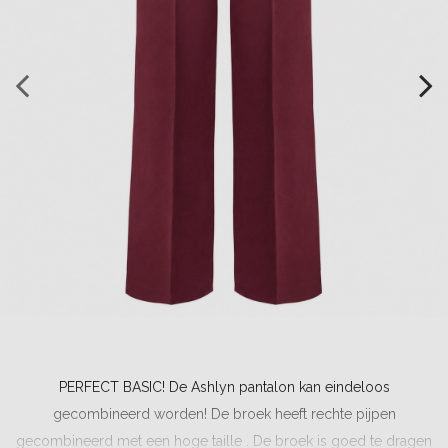
PERFECT BASIC! De Ashlyn pantalon kan eindeloos
gecombineerd worden! De broek heeft rechte pijpen
gecombineerd met een hoge taille . De broek is goed te dragen