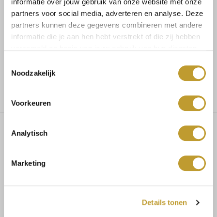
informatie over jouw gebruik van onze website met onze
partners voor social media, adverteren en analyse. Deze
Koop veilig en vertrouwd
partners kunnen deze gegevens combineren met andere
informatie die je aan hen hebt verstrekt of die zij hebben
Voor 17.30u besteld, dezelfde dag verzonden
verzameld op basis van jouw gebruik van hun diensten.
Toestemmingsselectie
Noodzakelijk
Gratis verzending vanaf €75,-
Voorkeuren
Analytisch
Ashlyn pantalon bordeaux
Marketing
Maat advies:
Details tonen
Maat 34/36 bestel maat S