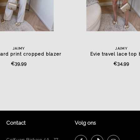
JAIMY
JAIMY
uard print cropped blazer
Evie travel lace top
matcha
€39,99
€34,99
Contact
Volg ons
Golf van Biskaje 4A - 17