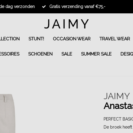
fde dag verzonden
Gratis verzending vanaf €75,-
LECTION
STUNT!
OCCASION WEAR
TRAVEL WEAR
ESSOIRES
SCHOENEN
SALE
SUMMER SALE
DESI
JAIMY
Anasta
PERFECT BASIC!
De broek heeft