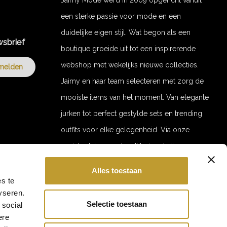
een sterke passie voor mode en een
duidelijke eigen stijl. Wat begon als een
wsbrief
boutique groeide uit tot een inspirerende
webshop met wekelijks nieuwe collecties.
melden
Jaimy en haar team selecteren met zorg de
mooiste items van het moment. Van elegante
jurken tot perfect gestylde sets en trending
outfits voor elke gelegenheid. Via onze
socials delen we dagelijks inspiratie en
stylingvideo’s. Door de jaren heen zijn we
Alles toestaan
uitgegroeid tot een merk met een trouwe
GET 10% OFF YOUR ORDER!
s te
yseren.
Hi babe 💕
klantenkring. Jaimy Mode staat voor stijl,
Ontvang 10% korting op je eerste bestelling.
Selectie toestaan
 social
kwaliteit en verfijnde uitstraling. With love,
Laat je e-mailadres achter en blijf als eerste op de hoogte
ere
van nieuwe collecties, acties en events!
Jaimy