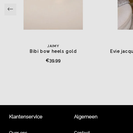
JAIMY
Bibi bow heels gold
Evie jacq
€39,99
Klantenservice
Algemeen
Over ons
Contact