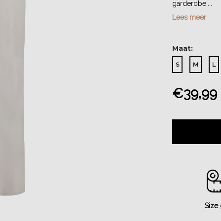
garderobe....
Lees meer
Maat:
S
M
L
€39,99
Size