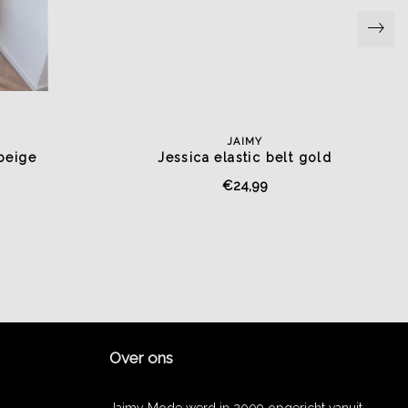
JAIMY
 beige
Jessica elastic belt gold
€24,99
Over ons
Jaimy Mode werd in 2009 opgericht vanuit