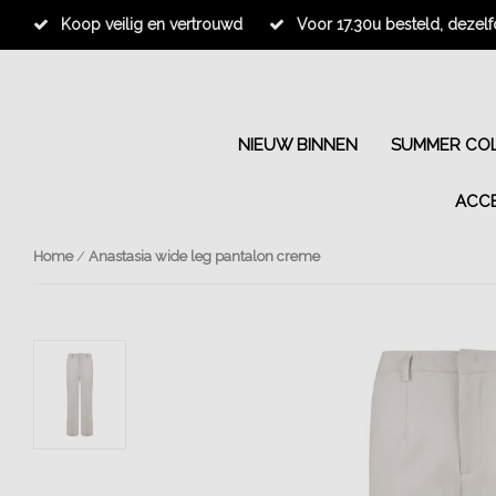
Koop veilig en vertrouwd
Voor 17.30u besteld, dezel
NIEUW BINNEN
SUMMER COL
ACC
Home
/
Anastasia wide leg pantalon creme