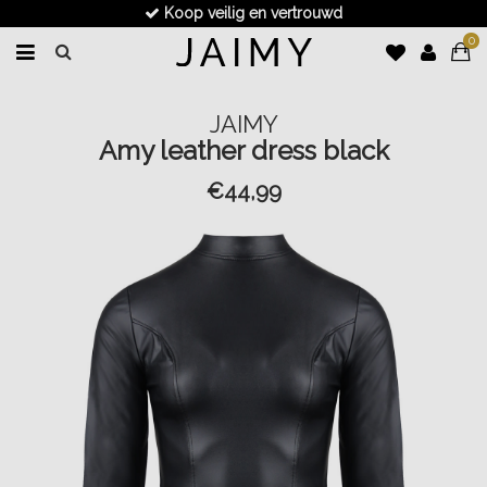
Koop veilig en vertrouwd
0
JAIMY
Amy leather dress black
€44,99