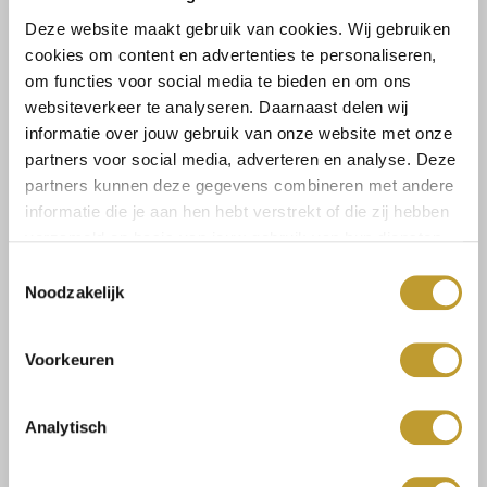
LEATHER LOVE! Hoe leuk is dit nieuwe leren jurkje?! Hi jas
Deze website maakt gebruik van cookies. Wij gebruiken
gemaakt van een stretch materiaal en heeft in de taille een
cookies om content en advertenties te personaliseren,
ketting detail.
om functies voor social media te bieden en om ons
websiteverkeer te analyseren. Daarnaast delen wij
informatie over jouw gebruik van onze website met onze
Maat:
partners voor social media, adverteren en analyse. Deze
S/M
M/L
partners kunnen deze gegevens combineren met andere
informatie die je aan hen hebt verstrekt of die zij hebben
verzameld op basis van jouw gebruik van hun diensten.
Toestemmingsselectie
Select a size
Noodzakelijk
Voorkeuren
Analytisch
Size guide
Verzenden & retourneren