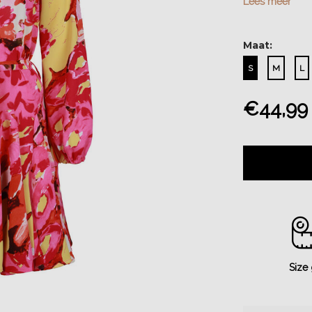
Lees meer
Maat:
S
M
L
€44,99
Size