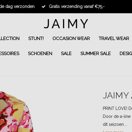
fde dag verzonden
Gratis verzending vanaf €75,-
LECTION
STUNT!
OCCASION WEAR
TRAVEL WEAR
ESSOIRES
SCHOENEN
SALE
SUMMER SALE
DESI
JAIMY
PRINT LOVE! De 
Door de a-line 
dit seizoen....