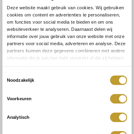
GOLD BUTTONS! Een heerlijke knitwear rok mag niet ontbreken
Deze website maakt gebruik van cookies. Wij gebruiken
in jouw garderobe. Deze heeft prachtige knopen met gouden
cookies om content en advertenties te personaliseren,
om functies voor social media te bieden en om ons
randje. Perfect te combineren met verschillende tops.
websiteverkeer te analyseren. Daarnaast delen wij
informatie over jouw gebruik van onze website met onze
Maat:
partners voor social media, adverteren en analyse. Deze
partners kunnen deze gegevens combineren met andere
S/M
informatie die je aan hen hebt verstrekt of die zij hebben
verzameld op basis van jouw gebruik van hun diensten.
Toestemmingsselectie
Toevoegen aan winkelwagen
Noodzakelijk
Voorkeuren
Analytisch
Size guide
Verzenden & retourneren