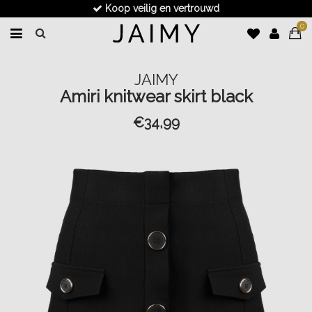
Koop veilig en vertrouwd
0
JAIMY
Amiri knitwear skirt black
€34,99