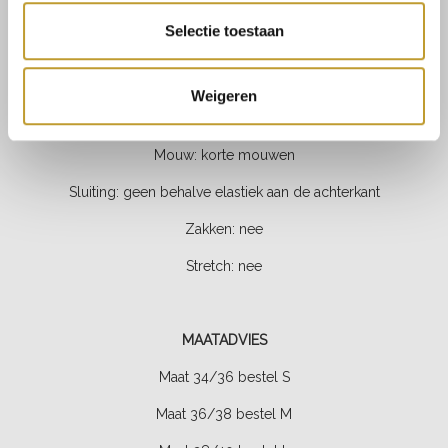
Kleur: roze
Selectie toestaan
Fit: uitlopend
Lengte: mini
Weigeren
Halslijn: v-hals
Mouw: korte mouwen
Sluiting: geen behalve elastiek aan de achterkant
Zakken: nee
Stretch:
nee
MAATADVIES
Maat 34/36 bestel S
Maat 36/38 bestel M