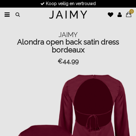
Koop veilig en vertrouwd
0
JAIMY
Alondra open back satin dress
bordeaux
€44,99