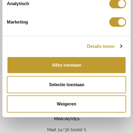
Analytisch
Koop veilig en vertrouwd
Marketing
Voor 17.30u besteld, dezelfde dag verzonden
Gratis verzending vanaf €75,-
Details tonen
Alles toestaan
Selectie toestaan
Alondra open back satin dress
bordeaux
Weigeren
MAATADVIES
Maat 34/36 bestel S