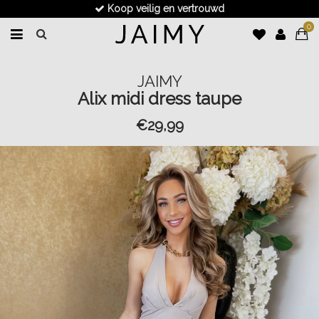
Koop veilig en vertrouwd
0
JAIMY
Alix midi dress taupe
€29,99