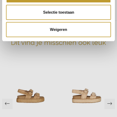
Ons model heeft een lengte van 1.68m
Selectie toestaan
Weigeren
Dit vind je misschien ook leuk