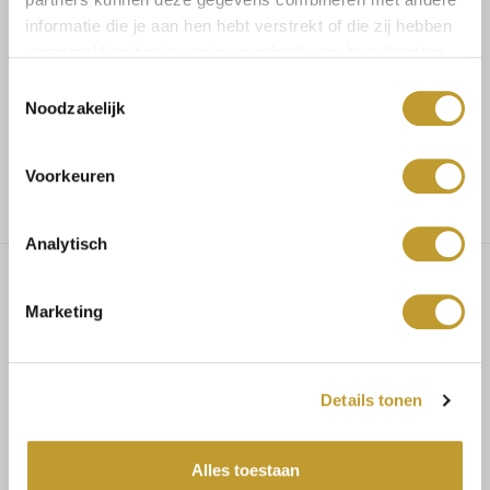
Koop veilig en vertrouwd
informatie die je aan hen hebt verstrekt of die zij hebben
verzameld op basis van jouw gebruik van hun diensten.
Toestemmingsselectie
Voor 17.30u besteld, dezelfde dag verzonden
Noodzakelijk
Gratis verzending vanaf €75,-
Voorkeuren
Analytisch
Marketing
Alix midi dress taupe
Details tonen
MAATADVIES
Het product is 1SIZE en goed te dragen vanaf maat 34 t/m 38
Alles toestaan