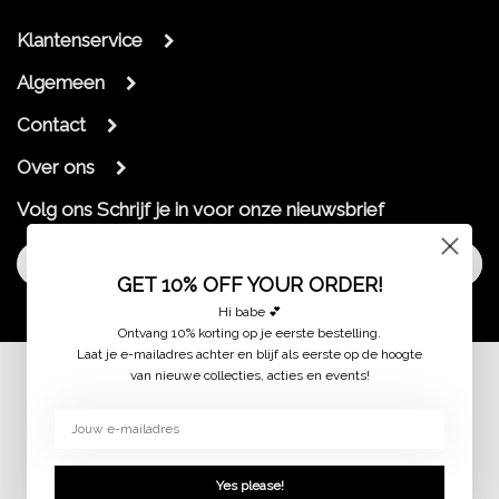
Klantenservice
Algemeen
Contact
Over ons
Volg ons
Schrijf je in voor onze nieuwsbrief
Aanmelden
GET 10% OFF YOUR ORDER!
Hi babe 💕
Ontvang 10% korting op je eerste bestelling.
Laat je e-mailadres achter en blijf als eerste op de hoogte
van nieuwe collecties, acties en events!
© 2026 jaimymode.nl
Yes please!