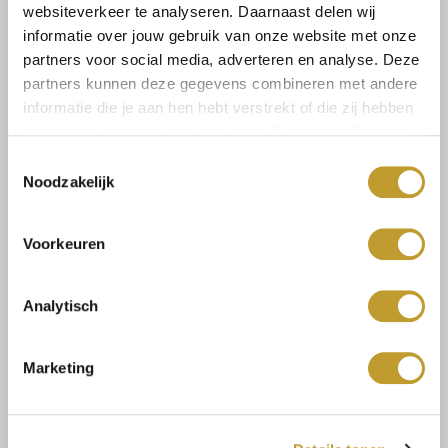
websiteverkeer te analyseren. Daarnaast delen wij
informatie over jouw gebruik van onze website met onze
partners voor social media, adverteren en analyse. Deze
Select a size
partners kunnen deze gegevens combineren met andere
informatie die je aan hen hebt verstrekt of die zij hebben
verzameld op basis van jouw gebruik van hun diensten.
Toestemmingsselectie
Noodzakelijk
Size guide
Verzenden & retourneren
Voorkeuren
Analytisch
Koop veilig en vertrouwd
Marketing
Voor 17.30u besteld, dezelfde dag verzonden