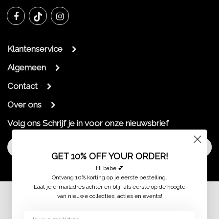
Klantenservice
Algemeen
Contact
Over ons
Volg ons
Schrijf je in voor onze nieuwsbrief
Aanmelden
GET 10% OFF YOUR ORDER!
Hi babe 💕
Ontvang 10% korting op je eerste bestelling.
Laat je e-mailadres achter en blijf als eerste op de hoogte
van nieuwe collecties, acties en events!
© 2026 jaimymode.nl