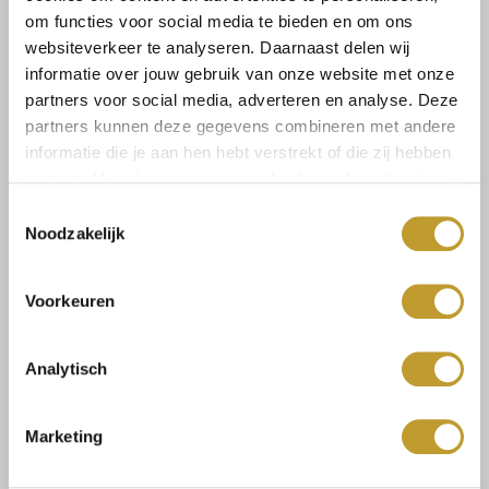
om functies voor social media te bieden en om ons
Maat:
websiteverkeer te analyseren. Daarnaast delen wij
S/M
M/L
informatie over jouw gebruik van onze website met onze
partners voor social media, adverteren en analyse. Deze
partners kunnen deze gegevens combineren met andere
informatie die je aan hen hebt verstrekt of die zij hebben
Select a size
verzameld op basis van jouw gebruik van hun diensten.
Toestemmingsselectie
Noodzakelijk
Voorkeuren
Size guide
Verzenden & retourneren
Analytisch
Marketing
Koop veilig en vertrouwd