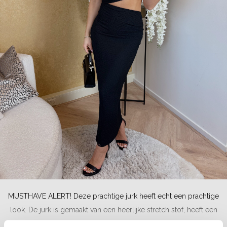
MUSTHAVE ALERT! Deze prachtige jurk heeft echt een prachtige
look. De jurk is gemaakt van een heerlijke stretch stof, heeft een
maxi lengte, een cut out detail in de taille en is one shoulder een