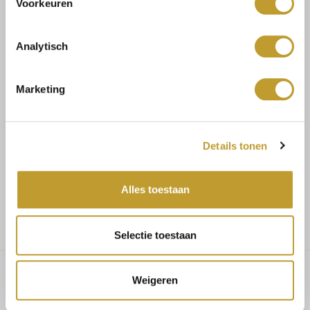
Voorkeuren
Size guide
Verzenden & retourneren
Analytisch
Marketing
Koop veilig en vertrouwd
Details tonen
Voor 17.30u besteld, dezelfde dag verzonden
Alles toestaan
Gratis verzending vanaf €75,-
Selectie toestaan
Weigeren
Alanna printed dress