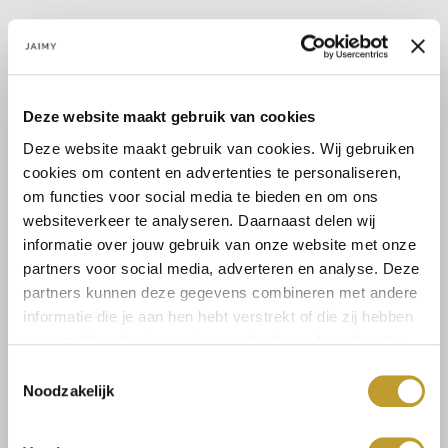
PRINT LOVE! De Alanna jurk heeft een prachtige print. De jurk
heeft een hoge hals en geplooide details in de taille wat zorgt
Deze website maakt gebruik van cookies
voor een afslankend effect. Combineer de jurk met high heels of
Deze website maakt gebruik van cookies. Wij gebruiken
boots om de look af te maken....
Lees meer
cookies om content en advertenties te personaliseren,
Lees meer
om functies voor social media te bieden en om ons
websiteverkeer te analyseren. Daarnaast delen wij
Maat:
informatie over jouw gebruik van onze website met onze
S
M
L
partners voor social media, adverteren en analyse. Deze
partners kunnen deze gegevens combineren met andere
informatie die je aan hen hebt verstrekt of die zij hebben
verzameld op basis van jouw gebruik van hun diensten.
Select a size
Toestemmingsselectie
Noodzakelijk