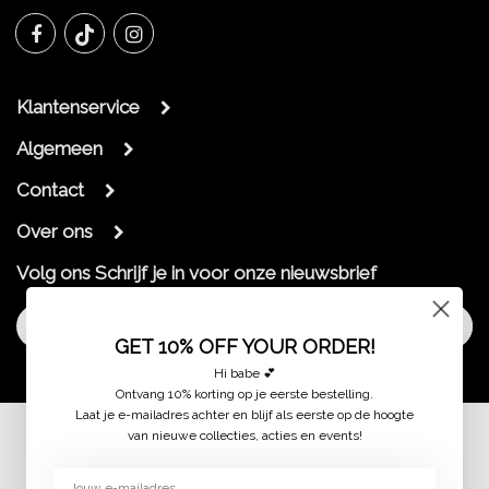
Klantenservice
Algemeen
Contact
Over ons
Volg ons
Schrijf je in voor onze nieuwsbrief
Aanmelden
GET 10% OFF YOUR ORDER!
Hi babe 💕
Ontvang 10% korting op je eerste bestelling.
Laat je e-mailadres achter en blijf als eerste op de hoogte
van nieuwe collecties, acties en events!
© 2026 jaimymode.nl