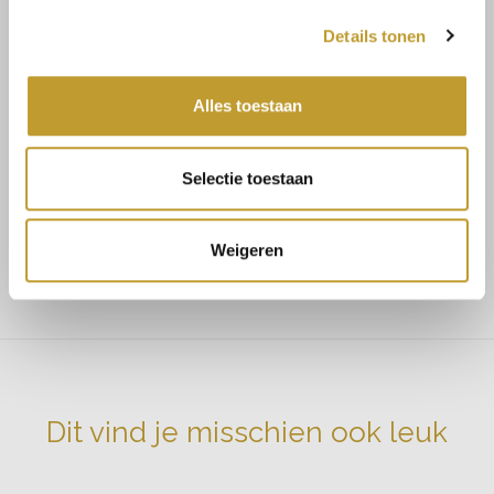
Details tonen
Alaia blouse white
Alles toestaan
Maat advies:
Selectie toestaan
Maat 34/36 en een kleine maat 38 bestel maat S/M
Maat 38/40 en een kleine maat 42 bestel maat M/L
Weigeren
Ons model 168 en draagt maat S/M op de foto.
Dit vind je misschien ook leuk