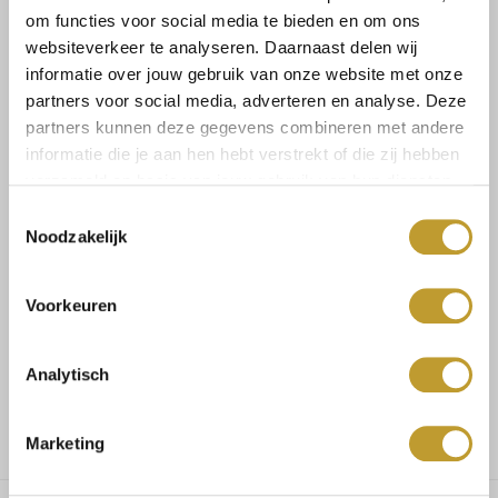
om functies voor social media te bieden en om ons
websiteverkeer te analyseren. Daarnaast delen wij
informatie over jouw gebruik van onze website met onze
partners voor social media, adverteren en analyse. Deze
partners kunnen deze gegevens combineren met andere
Size guide
Verzenden & retourneren
informatie die je aan hen hebt verstrekt of die zij hebben
verzameld op basis van jouw gebruik van hun diensten.
Toestemmingsselectie
Noodzakelijk
Koop veilig en vertrouwd
Voorkeuren
Voor 17.30u besteld, dezelfde dag verzonden
Analytisch
Gratis verzending vanaf €75,-
Marketing