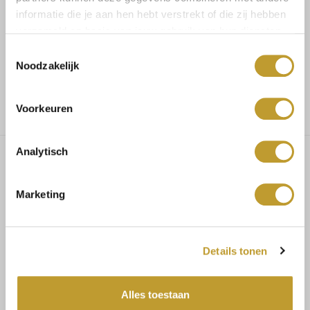
informatie die je aan hen hebt verstrekt of die zij hebben
verzameld op basis van jouw gebruik van hun diensten.
Voor 17.30u besteld, dezelfde dag verzonden
Toestemmingsselectie
Noodzakelijk
Gratis verzending vanaf €75,-
Voorkeuren
Analytisch
Adele pantalon beige
Marketing
MAATADVIES
Details tonen
Maat 34/36 bestel S
Maat 36/38 bestel M
Alles toestaan