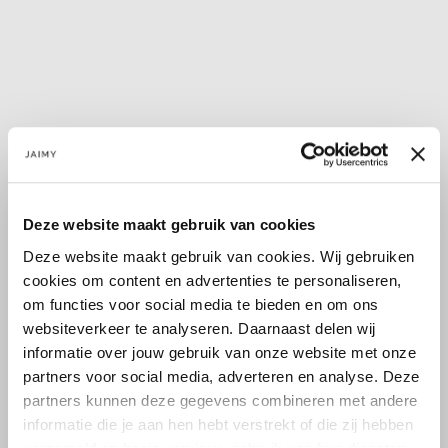
PERFECT BASIC! De Diana skinny jeans zijn een perfecte basic
Deze website maakt gebruik van cookies
voor in je garderobe. De jeans heeft een mid waist fit en grijze
Deze website maakt gebruik van cookies. Wij gebruiken
wassing aan de achterkant zit een push up effect....
cookies om content en advertenties te personaliseren,
Lees meer
om functies voor social media te bieden en om ons
Lees meer
websiteverkeer te analyseren. Daarnaast delen wij
informatie over jouw gebruik van onze website met onze
partners voor social media, adverteren en analyse. Deze
Maat:
partners kunnen deze gegevens combineren met andere
S
informatie die je aan hen hebt verstrekt of die zij hebben