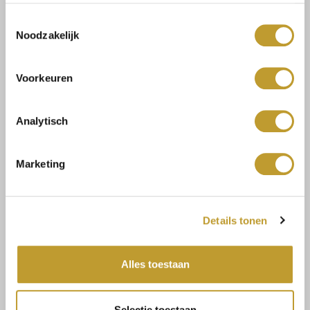
verzameld op basis van jouw gebruik van hun diensten.
Toestemmingsselectie
Toevoegen aan winkelwagen
Noodzakelijk
Voorkeuren
Analytisch
Size guide
Verzenden & retourneren
Marketing
Koop veilig en vertrouwd
Details tonen
Voor 17.30u besteld, dezelfde dag verzonden
Alles toestaan
Gratis verzending vanaf €75,-
Selectie toestaan