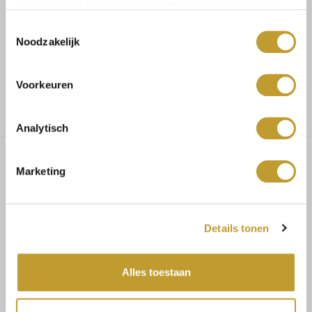
verzameld op basis van jouw gebruik van hun diensten.
Toestemmingsselectie
Voor 17.30u besteld, dezelfde dag verzonden
Noodzakelijk
Gratis verzending vanaf €75,-
Voorkeuren
Analytisch
Marketing
Diamond buckle plisse skirt
white
Details tonen
PRODUCT SPECIFICATIES
Alles toestaan
Materiaal: 92% polyester, 8% elasthaan