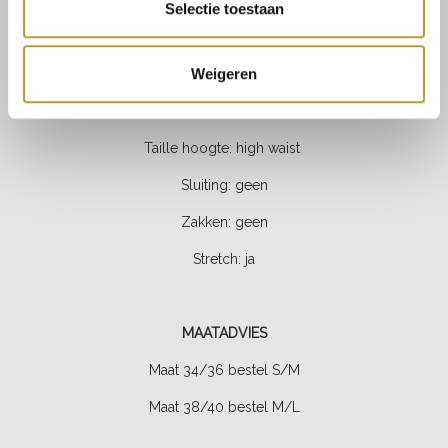
Voering: nee
Selectie toestaan
Kleur: wit
Weigeren
Fit: uitlopend
Lengte: mini
Taille hoogte: high waist
Sluiting: geen
Zakken: geen
Stretch:
ja
MAATADVIES
Maat 34/36 bestel S/M
Maat 38/40 bestel M/L