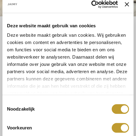
Deze website maakt gebruik van cookies
LEOPARD LOVE! We zijn helemaal verliefd op de luipaard print
trend! Hoe leuk is deze nieuwe Dani jurk?! Hij is gemaakt van een
Deze website maakt gebruik van cookies. Wij gebruiken
cookies om content en advertenties te personaliseren,
luchtige stof waardoor hij perfect is voor de zomer....
om functies voor social media te bieden en om ons
Lees meer
Lees meer
websiteverkeer te analyseren. Daarnaast delen wij
informatie over jouw gebruik van onze website met onze
partners voor social media, adverteren en analyse. Deze
Maat:
partners kunnen deze gegevens combineren met andere
1SIZE
informatie die je aan hen hebt verstrekt of die zij hebben
verzameld op basis van jouw gebruik van hun diensten.
Toestemmingsselectie
Noodzakelijk
Toevoegen aan winkelwagen
Voorkeuren