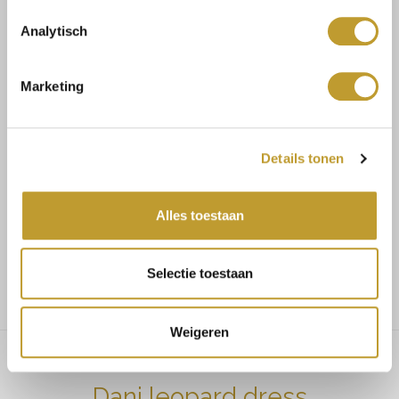
Analytisch
Size guide
Verzenden & retourneren
Marketing
Koop veilig en vertrouwd
Details tonen
Voor 17.30u besteld, dezelfde dag verzonden
Alles toestaan
Gratis verzending vanaf €75,-
Selectie toestaan
Weigeren
Dani leopard dress