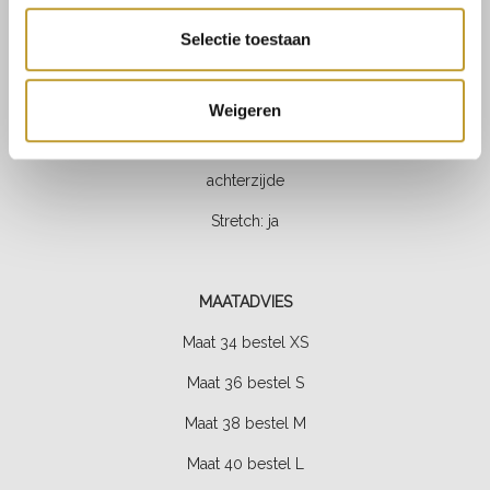
Binnenbeen lengte bij maat S: 68 cm
Selectie toestaan
Taille hoogte: high waisted
Weigeren
Sluiting: rits sluiting en knoop aan voorzijde
Zakken: 2 zakken aan de voorzijde & 2 zakken aan de
achterzijde
Stretch: ja
MAATADVIES
Maat 34 bestel XS
Maat 36 bestel S
Maat 38 bestel M
Maat 40 bestel L