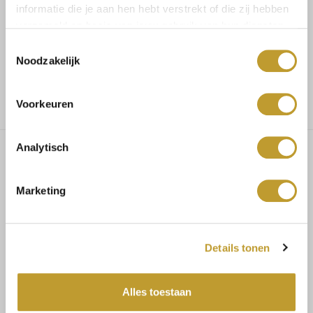
informatie die je aan hen hebt verstrekt of die zij hebben
verzameld op basis van jouw gebruik van hun diensten.
Voor 17.30u besteld, dezelfde dag verzonden
Toestemmingsselectie
Noodzakelijk
Gratis verzending vanaf €75,-
Voorkeuren
Analytisch
Dallas diamond detail mom
Marketing
jeans
Details tonen
PRODUCT SPECIFICATIES
Materiaal: 67% katoen, 30% polyester, 3% elasthaan
Alles toestaan
Fit: aansluitend