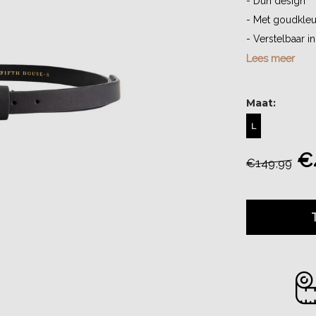
- Dun design
- Met goudkleu
- Verstelbaar in
Lees meer
Maat:
L
€4
€149,99