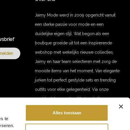
Jaimy Mode werd in 2009 opgericht vanuit
een sterke passie voor mode en een
duidelijke eigen stijl. Wat begon als een
wsbrief
boutique groeide uit tot een inspirerende
webshop met wekelijks nieuwe collecties.
melden
Jaimy en haar team selecteren met zorg de
mooiste items van het moment. Van elegante
jurken tot perfect gestylde sets en trending
outfits voor elke gelegenheid. Via onze
socials delen we dagelijks inspiratie en
stylingvideo’s. Door de jaren heen zijn we
Alles toestaan
uitgegroeid tot een merk met een trouwe
GET 10% OFF YOUR ORDER!
s te
yseren.
Hi babe 💕
klantenkring. Jaimy Mode staat voor stijl,