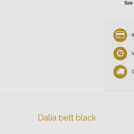
Size
K
V
G
Dalia belt black