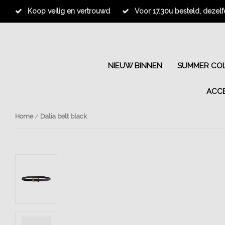
Koop veilig en vertrouwd
Voor 17.30u besteld, dezel
NIEUW BINNEN
SUMMER COL
ACC
Home
/
Dalia belt black