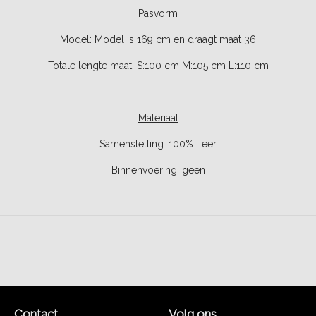
Pasvorm
Model: Model is 169 cm en draagt maat 36
Totale lengte maat: S:100 cm M:105 cm L:110 cm
Materiaal
Samenstelling: 100% Leer
Binnenvoering: geen
Contact
Volg ons