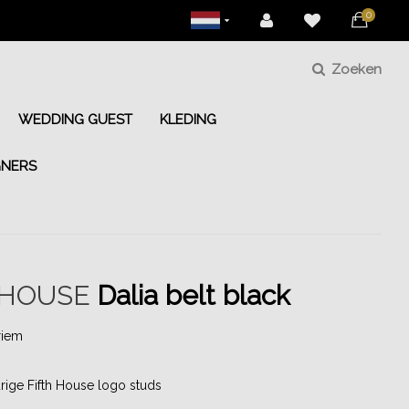
0
Zoeken
WEDDING GUEST
KLEDING
GNERS
 HOUSE
Dalia belt black
riem
rige Fifth House logo studs