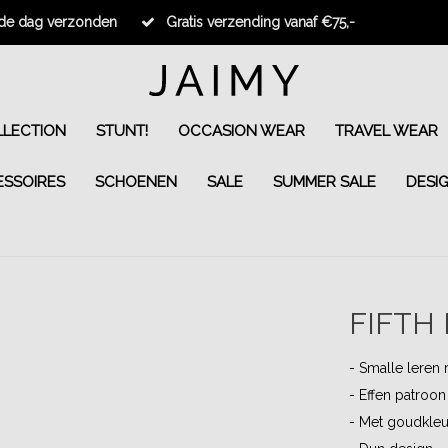
fde dag verzonden
Gratis verzending vanaf €75,-
LECTION
STUNT!
OCCASION WEAR
TRAVEL WEAR
ESSOIRES
SCHOENEN
SALE
SUMMER SALE
DESI
FIFTH
- Smalle leren 
- Effen patroon
- Met goudkleu