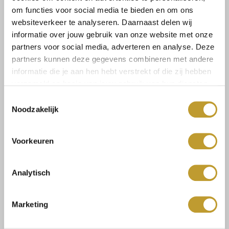
om functies voor social media te bieden en om ons
Maat:
websiteverkeer te analyseren. Daarnaast delen wij
M/L
informatie over jouw gebruik van onze website met onze
partners voor social media, adverteren en analyse. Deze
partners kunnen deze gegevens combineren met andere
informatie die je aan hen hebt verstrekt of die zij hebben
Toevoegen aan winkelwagen
verzameld op basis van jouw gebruik van hun diensten.
Toestemmingsselectie
Noodzakelijk
Voorkeuren
Size guide
Verzenden & retourneren
Analytisch
Marketing
Koop veilig en vertrouwd