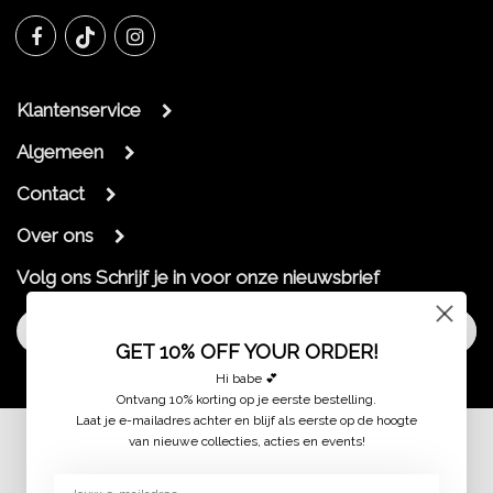
Klantenservice
Algemeen
Contact
Over ons
Volg ons
Schrijf je in voor onze nieuwsbrief
Aanmelden
GET 10% OFF YOUR ORDER!
Hi babe 💕
Ontvang 10% korting op je eerste bestelling.
Laat je e-mailadres achter en blijf als eerste op de hoogte
van nieuwe collecties, acties en events!
© 2026 jaimymode.nl