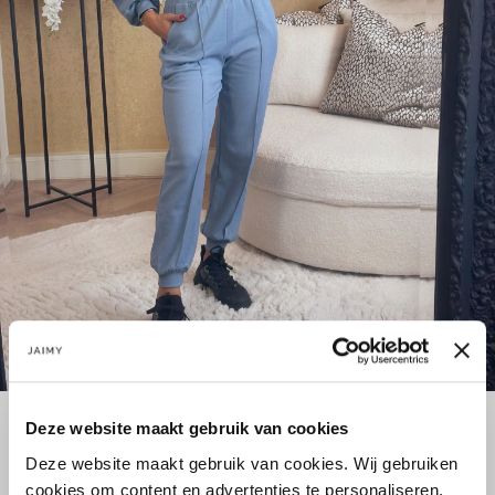
Deze website maakt gebruik van cookies
LET OP: ivm hoogte kortingspercentage kan dit artikel niet
geretourneerd worden.
Deze website maakt gebruik van cookies. Wij gebruiken
cookies om content en advertenties te personaliseren,