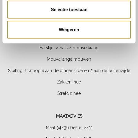
Voering: 100% polyester
Selectie toestaan
Kleur: rood
Fit: soepelvallend
Weigeren
Lengte: net boven de knie
Halslijn: v-hals / blouse kraag
Mouw: lange mouwen
Sluiting: 1 knoopje aan de binnenzijde en 2 aan de buitenzijde
Zakken: nee
Stretch: nee
MAATADVIES
Maat 34/36 bestel S/M