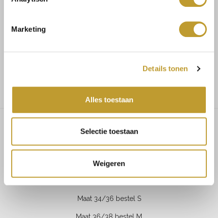
Koop veilig en vertrouwd
Marketing
Voor 17.30u besteld, dezelfde dag verzonden
Details tonen
Gratis verzending vanaf €75,-
Alles toestaan
Selectie toestaan
Chimain blouse black
Weigeren
MAATADVIES
Maat 34/36 bestel S
Maat 36/38 bestel M