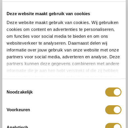
een elegante, zachte uitstraling....
Lees meer
Deze website maakt gebruik van cookies
Lees meer
Deze website maakt gebruik van cookies. Wij gebruiken
Maat:
cookies om content en advertenties te personaliseren,
om functies voor social media te bieden en om ons
S
websiteverkeer te analyseren. Daarnaast delen wij
informatie over jouw gebruik van onze website met onze
partners voor social media, adverteren en analyse. Deze
Back in stock alert!
partners kunnen deze gegevens combineren met andere
informatie die je aan hen hebt verstrekt of die zij hebben
verzameld op basis van jouw gebruik van hun diensten.
Toestemmingsselectie
Noodzakelijk
Size guide
Verzenden & retourneren
Voorkeuren
Analytisch