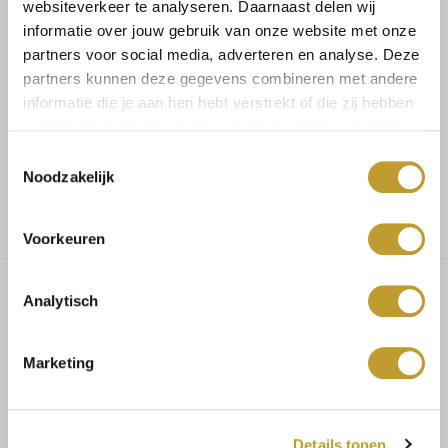
websiteverkeer te analyseren. Daarnaast delen wij
informatie over jouw gebruik van onze website met onze
partners voor social media, adverteren en analyse. Deze
Koop veilig en vertrouwd
partners kunnen deze gegevens combineren met andere
informatie die je aan hen hebt verstrekt of die zij hebben
Voor 17.30u besteld, dezelfde dag verzonden
verzameld op basis van jouw gebruik van hun diensten.
Toestemmingsselectie
Noodzakelijk
Gratis verzending vanaf €75,-
Voorkeuren
Analytisch
Charlotte linnen broderie dress
jeans blue
Marketing
MAATADVIES
Details tonen