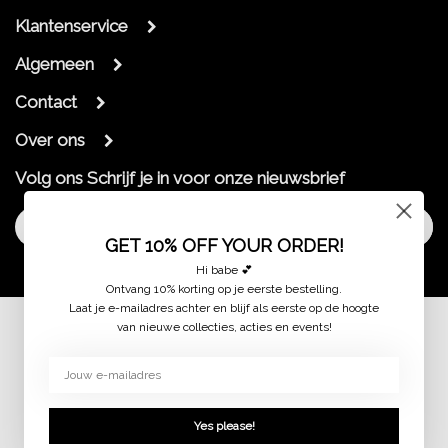
Klantenservice
Algemeen
Contact
Over ons
Volg ons
Schrijf je in voor onze nieuwsbrief
Aanmelden
GET 10% OFF YOUR ORDER!
Hi babe 💕
Ontvang 10% korting op je eerste bestelling.
Laat je e-mailadres achter en blijf als eerste op de hoogte
van nieuwe collecties, acties en events!
© 2026 jaimymode.nl
Yes please!