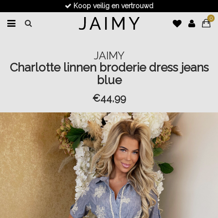
Koop veilig en vertrouwd
0
JAIMY
Charlotte linnen broderie dress jeans
blue
€44,99