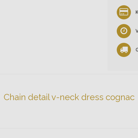
K
V
G
Chain detail v-neck dress cognac