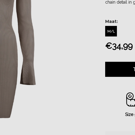
chain detail in
Maat:
M/L
€34,99
Size