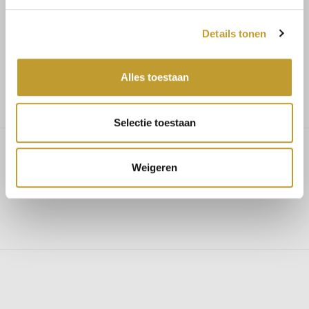
Voor 17.30u besteld, dezelfde dag verzonden
Details tonen
Gratis verzending vanaf €75,-
Alles toestaan
Selectie toestaan
Weigeren
Brooklynn dress red