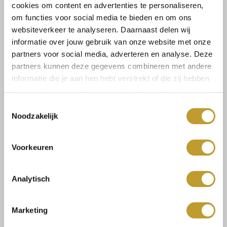
Lees meer
cookies om content en advertenties te personaliseren,
om functies voor social media te bieden en om ons
websiteverkeer te analyseren. Daarnaast delen wij
Maat:
informatie over jouw gebruik van onze website met onze
M/L
partners voor social media, adverteren en analyse. Deze
partners kunnen deze gegevens combineren met andere
informatie die je aan hen hebt verstrekt of die zij hebben
Toevoegen aan winkelwagen
verzameld op basis van jouw gebruik van hun diensten.
Toestemmingsselectie
Noodzakelijk
Voorkeuren
Size guide
Verzenden & retourneren
Analytisch
Marketing
Koop veilig en vertrouwd