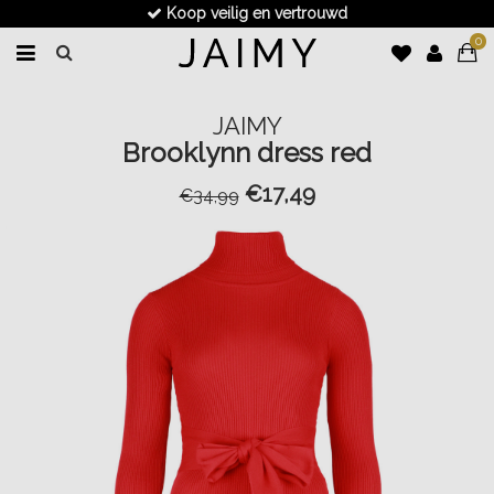
Koop veilig en vertrouwd
0
JAIMY
Brooklynn dress red
€17,49
€34,99