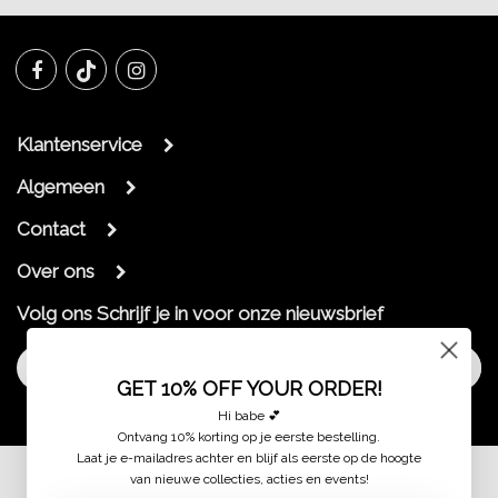
Klantenservice
Algemeen
Contact
Over ons
Volg ons
Schrijf je in voor onze nieuwsbrief
Aanmelden
GET 10% OFF YOUR ORDER!
Hi babe 💕
Ontvang 10% korting op je eerste bestelling.
Laat je e-mailadres achter en blijf als eerste op de hoogte
van nieuwe collecties, acties en events!