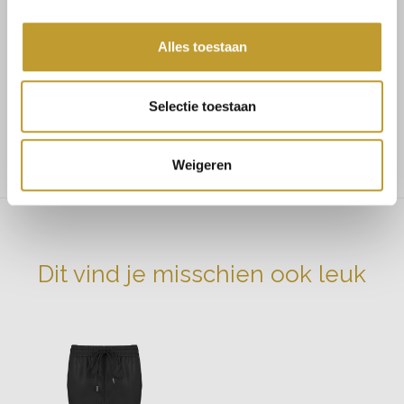
MAATADVIES
Alles toestaan
Maat 34/36 bestel S
Selectie toestaan
Maat 36/38 bestel M
Maat 38/40 bestel L
Weigeren
Dit vind je misschien ook leuk