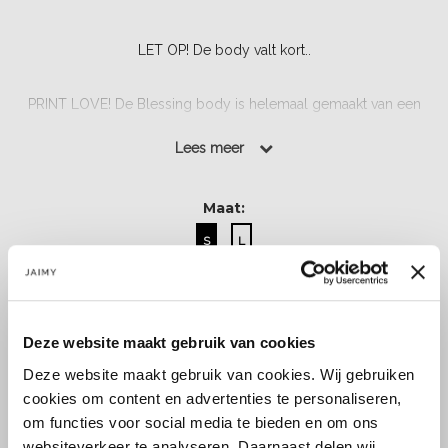
LET OP! De body valt kort..
PRINT LOVE! De Blessing body is helemaal gemaakt van een
mesh stof. Hij heeft een subtiele bloemen print. De body heeft
Lees meer
lange mouwen, hoge ronde hals en sluit door middel van
drukknoopjes....
Maat:
Lees meer
S
L
Select a size
Deze website maakt gebruik van cookies
Deze website maakt gebruik van cookies. Wij gebruiken
cookies om content en advertenties te personaliseren,
om functies voor social media te bieden en om ons
websiteverkeer te analyseren. Daarnaast delen wij