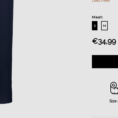
Lees meer
Maat:
S
M
€34,99
Size