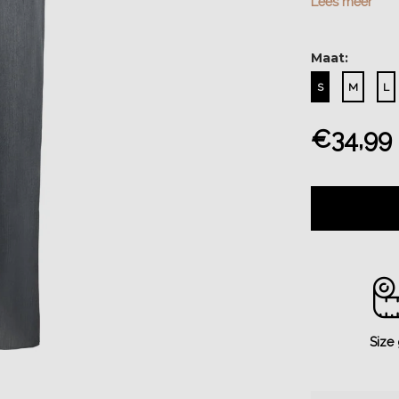
Lees meer
Maat:
S
M
L
€34,99
Size