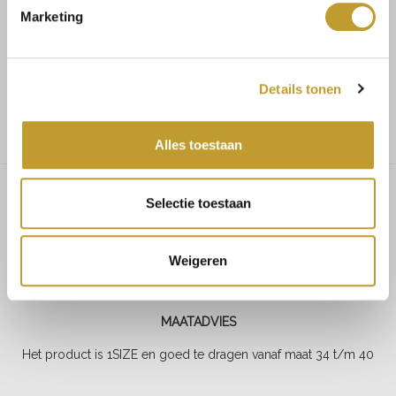
Marketing
Voor 17.30u besteld, dezelfde dag verzonden
Details tonen
Gratis verzending vanaf €75,-
Alles toestaan
Selectie toestaan
Bailey knitwear dress army
green
Weigeren
MAATADVIES
Het product is 1SIZE en goed te dragen vanaf maat 34 t/m 40