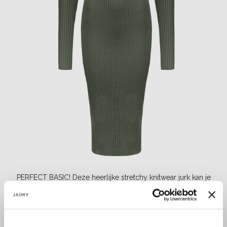
PERFECT BASIC! Deze heerlijke stretchy knitwear jurk kan je
casual combineren of met high heels. De jurk heeft col en midi
lengte....
Lees meer