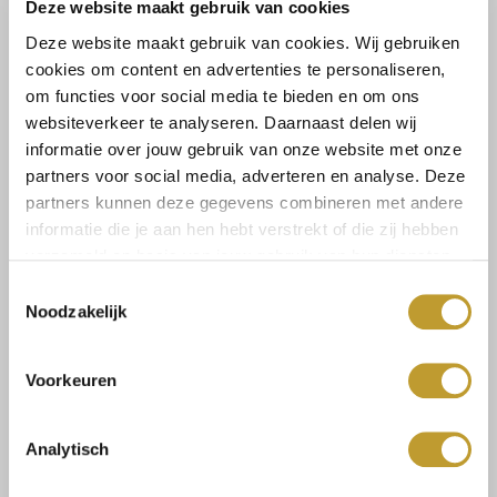
Lees meer
Deze website maakt gebruik van cookies
Deze website maakt gebruik van cookies. Wij gebruiken
Maat:
cookies om content en advertenties te personaliseren,
om functies voor social media te bieden en om ons
1SIZE
websiteverkeer te analyseren. Daarnaast delen wij
informatie over jouw gebruik van onze website met onze
partners voor social media, adverteren en analyse. Deze
Toevoegen aan winkelwagen
partners kunnen deze gegevens combineren met andere
informatie die je aan hen hebt verstrekt of die zij hebben
verzameld op basis van jouw gebruik van hun diensten.
Toestemmingsselectie
Noodzakelijk
Size guide
Verzenden & retourneren
Voorkeuren
Analytisch
Koop veilig en vertrouwd