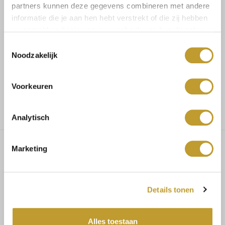
partners kunnen deze gegevens combineren met andere
informatie die je aan hen hebt verstrekt of die zij hebben
Koop veilig en vertrouwd
verzameld op basis van jouw gebruik van hun diensten.
Toestemmingsselectie
Noodzakelijk
Voor 17.30u besteld, dezelfde dag verzonden
Voorkeuren
Gratis verzending vanaf €75,-
Analytisch
Marketing
Ayleen feather detail bandage
dress black
Details tonen
PRODUCT SPECIFICATIES
Alles toestaan