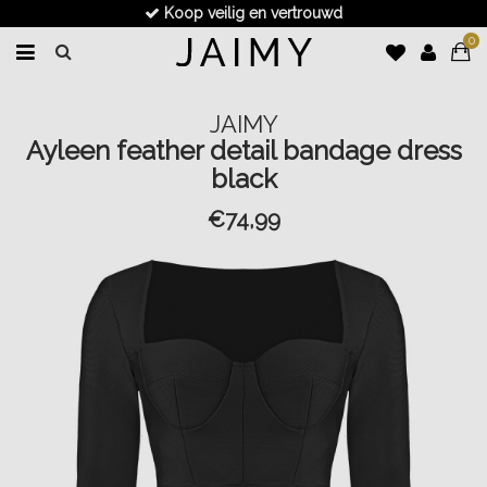
Koop veilig en vertrouwd
0
JAIMY
Ayleen feather detail bandage dress
black
€74,99