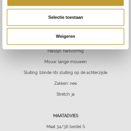
Materiaal: 90% polyester, 10% polyamide
Selectie toestaan
Kleur: zwart
Fit: aansluitend
Weigeren
Lengte: normaal
Halslijn: hartvormig
Mouw: lange mouwen
Sluiting: blinde rits sluiting op de achterzijde
Zakken: nee
Stretch:
ja
MAATADVIES
Maat 34/36 bestel S