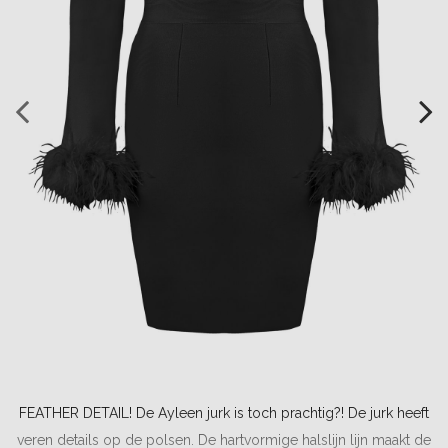
FEATHER DETAIL! De Ayleen jurk is toch prachtig?! De jurk heeft
veren details op de polsen. De hartvormige halslijn lijn maakt de