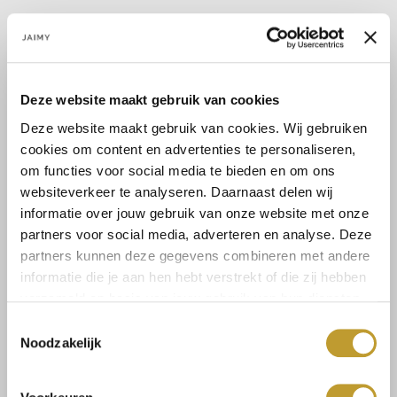
SILK LOVE! We zijn helemaal verliefd op deze nieuwe Arleth
jurk. De jurk is gemaakt van een glanzende stretch stof. De jurk
Deze website maakt gebruik van cookies
heeft een maxi lengte, geplooide details en een split aan de
achterzijde....
Deze website maakt gebruik van cookies. Wij gebruiken
Lees meer
Lees meer
cookies om content en advertenties te personaliseren,
om functies voor social media te bieden en om ons
websiteverkeer te analyseren. Daarnaast delen wij
Maat:
informatie over jouw gebruik van onze website met onze
S
L
partners voor social media, adverteren en analyse. Deze
partners kunnen deze gegevens combineren met andere
informatie die je aan hen hebt verstrekt of die zij hebben
verzameld op basis van jouw gebruik van hun diensten.
Select a size
Toestemmingsselectie
Noodzakelijk