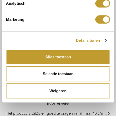
Analytisch
Koop veilig en vertrouwd
Marketing
Voor 17.30u besteld, dezelfde dag verzonden
Gratis verzending vanaf €75,-
Details tonen
Alles toestaan
Selectie toestaan
Ariana ruffle broderie dress
black
Weigeren
MAATADVIES
Het product is 1SIZE en goed te dragen vanaf maat 36 t/m 40