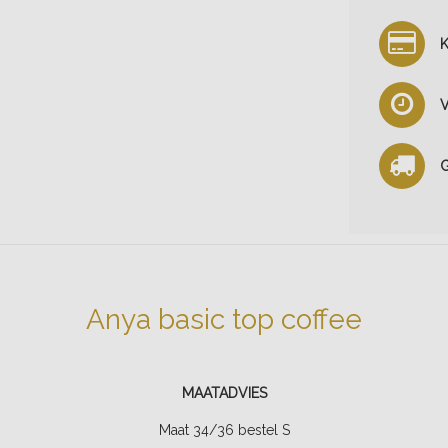
K
V
G
Anya basic top coffee
MAATADVIES
Maat 34/36 bestel S