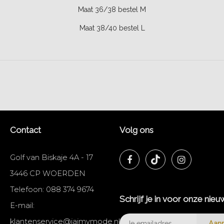
Maat 36/38 bestel M
Maat 38/40 bestel L
Contact
Volg ons
Golf van Biskaje 4A - 17
3446 CP WOERDEN
Telefoon:
088 374 9674
Schrijf je in voor onze nieu
E-mail:
klantenservice@jaimymode.nl
Aan