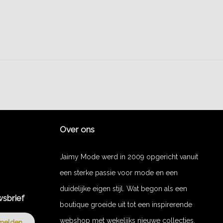
Over ons
Jaimy Mode werd in 2009 opgericht vanuit
een sterke passie voor mode en een
duidelijke eigen stijl. Wat begon als een
wsbrief
boutique groeide uit tot een inspirerende
webshop met wekelijks nieuwe collecties.
melden