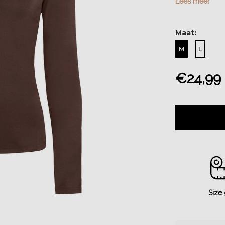
Lees meer
Maat:
M
L
€24,99
Size