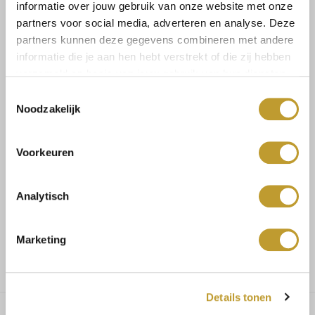
informatie over jouw gebruik van onze website met onze
partners voor social media, adverteren en analyse. Deze
partners kunnen deze gegevens combineren met andere
informatie die je aan hen hebt verstrekt of die zij hebben
verzameld op basis van jouw gebruik van hun diensten.
Size guide
Verzenden & retourneren
Toestemmingsselectie
Noodzakelijk
Koop veilig en vertrouwd
Voorkeuren
Voor 17.30u besteld, dezelfde dag verzonden
Analytisch
Gratis verzending vanaf €75,-
Marketing
Details tonen