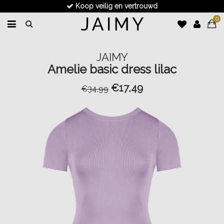
Koop veilig en vertrouwd
0
JAIMY
Amelie basic dress lilac
€17,49
€34,99