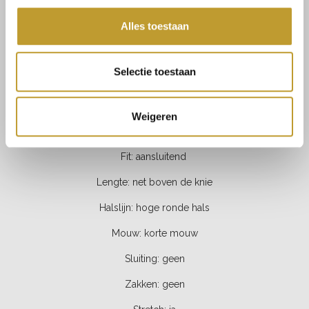
Amelie basic dress lilac
Alles toestaan
Selectie toestaan
PRODUCT SPECIFICATIES
Materiaal: 63% rayon, 37% nylon
Weigeren
Kleur: paars
Fit: aansluitend
Lengte: net boven de knie
Halslijn: hoge ronde hals
Mouw: korte mouw
Sluiting: geen
Zakken: geen