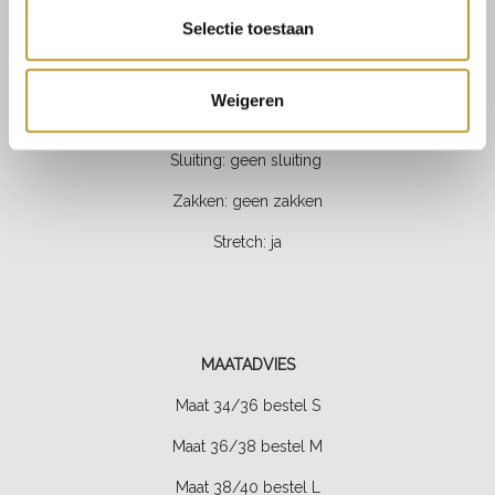
Selectie toestaan
Lengte: halverwege het bovenbeen
Halslijn: v-hals
Weigeren
Mouw: lange mouwen
Sluiting: geen sluiting
Zakken: geen zakken
Stretch: ja
MAATADVIES
Maat 34/36 bestel S
Maat 36/38 bestel M
Maat 38/40 bestel L